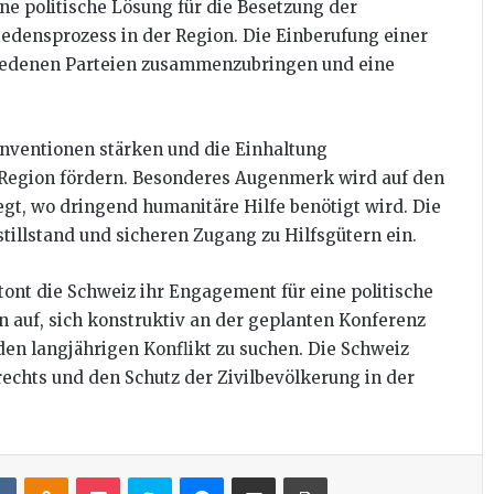
ine politische Lösung für die Besetzung der
iedensprozess in der Region. Die Einberufung einer
chiedenen Parteien zusammenzubringen und eine
onventionen stärken und die Einhaltung
 Region fördern. Besonderes Augenmerk wird auf den
egt, wo dringend humanitäre Hilfe benötigt wird. Die
tillstand und sicheren Zugang zu Hilfsgütern ein.
ont die Schweiz ihr Engagement für eine politische
en auf, sich konstruktiv an der geplanten Konferenz
en langjährigen Konflikt zu suchen. Die Schweiz
rechts und den Schutz der Zivilbevölkerung in der
it
VKontakte
Odnoklassniki
Pocket
Skype
Messenger
Teile per E-Mail
Drucken