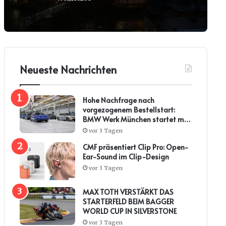
Neueste Nachrichten
Hohe Nachfrage nach
vorgezogenem Bestellstart:
BMW Werk München startet mit
steiler Anlaufkurve die
vor 3 Tagen
Serienproduktion des BMW i3*
CMF präsentiert Clip Pro: Open-
Ear-Sound im Clip-Design
vor 3 Tagen
MAX TOTH VERSTÄRKT DAS
STARTERFELD BEIM BAGGER
WORLD CUP IN SILVERSTONE
vor 3 Tagen