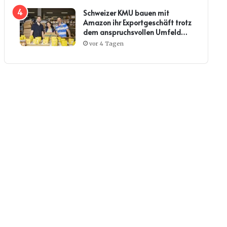
Schweizer KMU bauen mit
Amazon ihr Exportgeschäft trotz
dem anspruchsvollen Umfeld
weiter aus
vor 4 Tagen