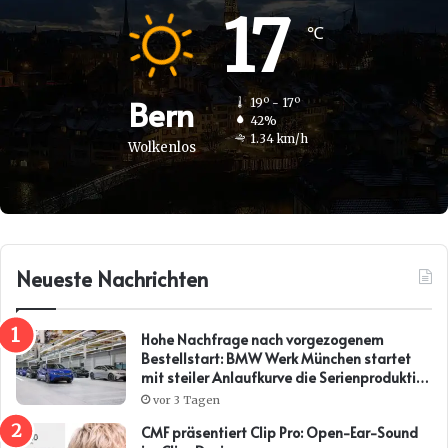
17
℃
Bern
19º - 17º
42%
1.34 km/h
Wolkenlos
Neueste Nachrichten
Hohe Nachfrage nach vorgezogenem
Bestellstart: BMW Werk München startet
mit steiler Anlaufkurve die Serienproduktion
des BMW i3*
vor 3 Tagen
CMF präsentiert Clip Pro: Open-Ear-Sound