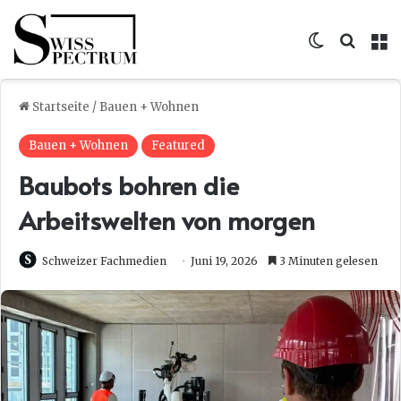
Skin umsc
Suche
M
Startseite
/
Bauen + Wohnen
Bauen + Wohnen
Featured
Baubots bohren die
Arbeitswelten von morgen
Schweizer Fachmedien
Juni 19, 2026
3 Minuten gelesen