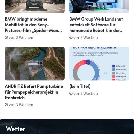
BMW bringt moderne
BMW Group Werk Landshut
Mobilität in den Sony-
entwickelt Software für
Pictures-Film „Spider-Man™:
humanoide Robotik in der
Brand New Day“.
Komponentenfertigung.
vor 2 Wochen
vor 3 Wochen
ANDRITZ liefert Pumpturbine
(kein Titel)
für Pumpspeicherprojekt in
vor 3 Wochen
Frankreich
vor 3 Wochen
Wetter