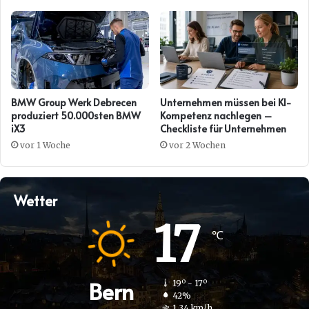
BMW Group Werk Debrecen
Unternehmen müssen bei KI-
produziert 50.000sten BMW
Kompetenz nachlegen –
iX3
Checkliste für Unternehmen
vor 1 Woche
vor 2 Wochen
Wetter
17
℃
Bern
19º - 17º
42%
1.34 km/h