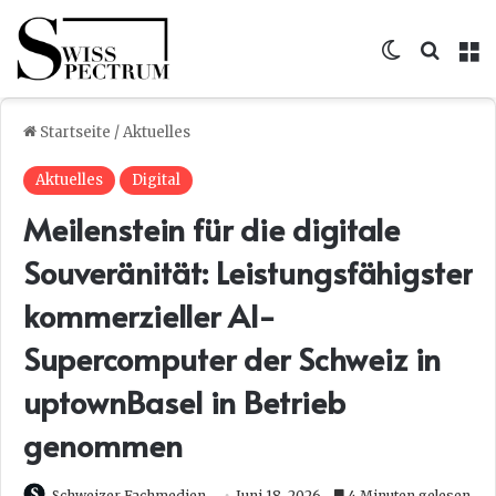
Skin umsc
Suche
M
Startseite
/
Aktuelles
Aktuelles
Digital
Meilenstein für die digitale
Souveränität: Leistungsfähigster
kommerzieller AI-
Supercomputer der Schweiz in
uptownBasel in Betrieb
genommen
Schweizer Fachmedien
Juni 18, 2026
4 Minuten gelesen