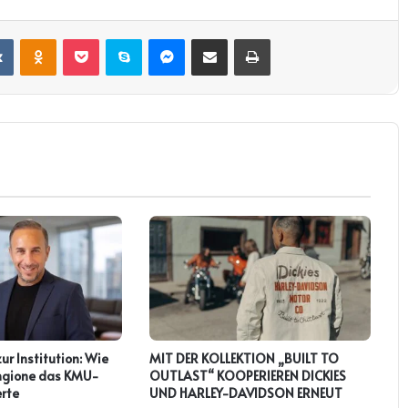
it
VKontakte
Odnoklassniki
Pocket
Skype
Messenger
Teile per E-Mail
Drucken
zur Institution: Wie
MIT DER KOLLEKTION „BUILT TO
ringione das KMU-
OUTLAST“ KOOPERIEREN DICKIES
rte
UND HARLEY-DAVIDSON ERNEUT