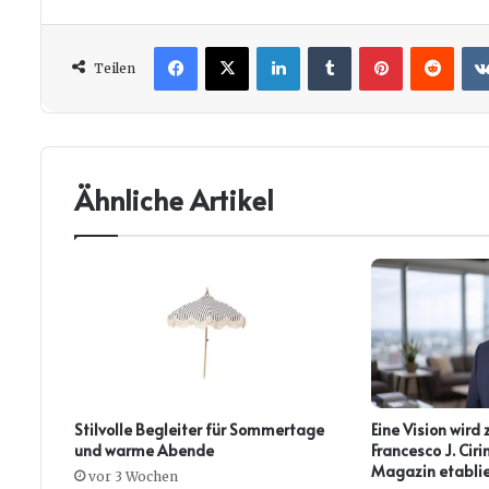
Facebook
X
LinkedIn
Tumblr
Pinterest
Redd
Teilen
Ähnliche Artikel
Stilvolle Begleiter für Sommertage
Eine Vision wird 
und warme Abende
Francesco J. Ci
Magazin etablie
vor 3 Wochen