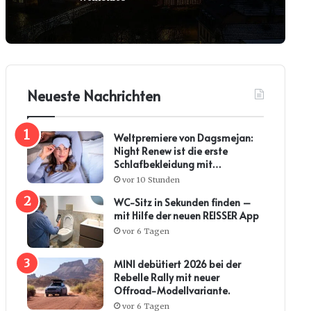
Neueste Nachrichten
Weltpremiere von Dagsmejan:
Night Renew ist die erste
Schlafbekleidung mit
Kollagenwirkung
vor 10 Stunden
WC-Sitz in Sekunden finden –
mit Hilfe der neuen REISSER App
vor 6 Tagen
MINI debütiert 2026 bei der
Rebelle Rally mit neuer
Offroad-Modellvariante.
vor 6 Tagen