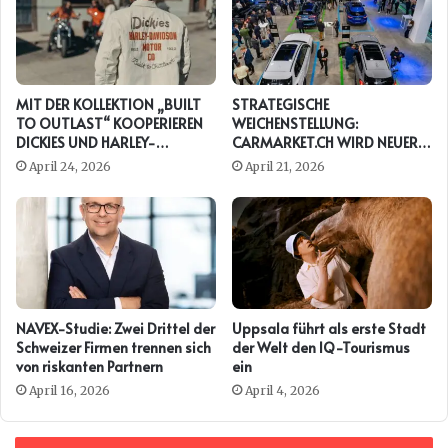
MIT DER KOLLEKTION „BUILT
STRATEGISCHE
TO OUTLAST“ KOOPERIEREN
WEICHENSTELLUNG:
DICKIES UND HARLEY-
CARMARKET.CH WIRD NEUER
DAVIDSON ERNEUT
PRESENTING PARTNER DER
April 24, 2026
April 21, 2026
AUTO ZÜRICH
NAVEX-Studie: Zwei Drittel der
Uppsala führt als erste Stadt
Schweizer Firmen trennen sich
der Welt den IQ-Tourismus
von riskanten Partnern
ein
April 16, 2026
April 4, 2026