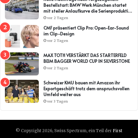
Bestellstart: BMW Werk München startet
mit steiler Anlaufkurve die Serienproduktion
des BMW i3*
vor 2 Tagen
CMF präsentiert Clip Pro: Open-Ear-Sound
im Clip-Design
vor 2 Tagen
MAX TOTH VERSTÄRKT DAS STARTERFELD
BEIM BAGGER WORLD CUP IN SILVERSTONE
vor 2 Tagen
Schweizer KMU bauen mit Amazon ihr
Exportgeschäft trotz dem anspruchsvollen
Umfeld weiter aus
vor 3 Tagen
© Copyright 2026, Swiss Spectrum, ein Teil der
First