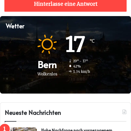
Hinterlasse eine Antwort
Wetter
17
℃
Bern
19º - 17º
42%
1.34 km/h
Wolkenlos
Neueste Nachrichten
Hohe Nachfrage nach vorgezogenem