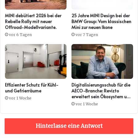
MINI debütiert 2026 bei der
25 Jahre MINI Design bei der
Rebelle Rally mit neuer
BMW Group: Vom klassischen
Offroad-Modellvariante.
Mini zur neuen Ikone
vor 6 Tagen
vor 7 Tagen
Effizienter Schutz für Kühl-
Digitalisierungsschub für die
und Gefrierräume
AECO-Branche: Revizto
erweitert sein Ökosystem um
vor 1 Woche
eine offene Daten- und KI-
vor 1 Woche
Ebene
Hinterlasse eine Antwort