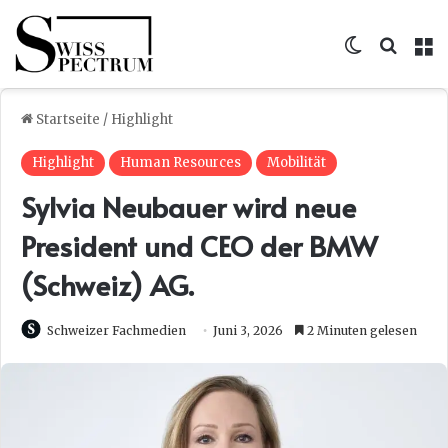
Skin umsc
Suche
M
Startseite
/
Highlight
Highlight
Human Resources
Mobilität
Sylvia Neubauer wird neue
President und CEO der BMW
(Schweiz) AG.
Schweizer Fachmedien
Juni 3, 2026
2 Minuten gelesen