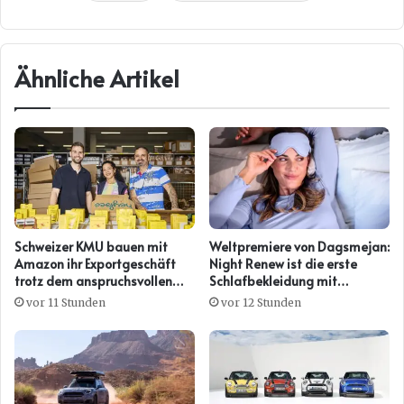
Ähnliche Artikel
Schweizer KMU bauen mit
Weltpremiere von Dagsmejan:
Amazon ihr Exportgeschäft
Night Renew ist die erste
trotz dem anspruchsvollen
Schlafbekleidung mit
Umfeld weiter aus
Kollagenwirkung
vor 11 Stunden
vor 12 Stunden