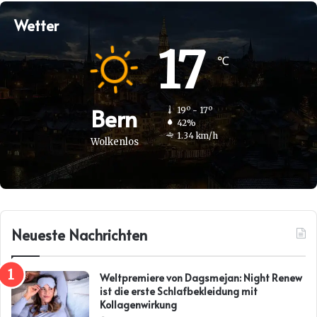
Wetter
17
℃
Bern
19º - 17º
42%
1.34 km/h
Wolkenlos
Neueste Nachrichten
Weltpremiere von Dagsmejan: Night Renew
ist die erste Schlafbekleidung mit
Kollagenwirkung