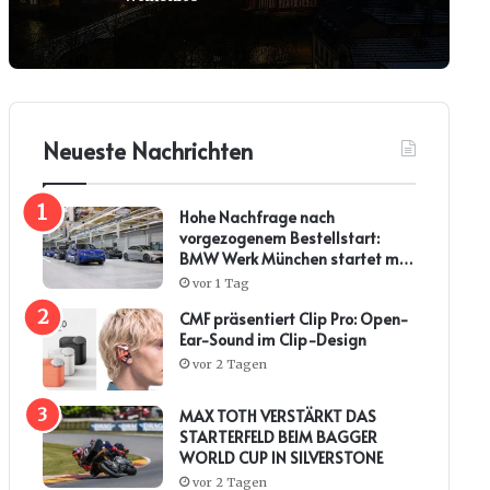
Neueste Nachrichten
Hohe Nachfrage nach
vorgezogenem Bestellstart:
BMW Werk München startet mit
steiler Anlaufkurve die
vor 1 Tag
Serienproduktion des BMW i3*
CMF präsentiert Clip Pro: Open-
Ear-Sound im Clip-Design
vor 2 Tagen
MAX TOTH VERSTÄRKT DAS
STARTERFELD BEIM BAGGER
WORLD CUP IN SILVERSTONE
vor 2 Tagen