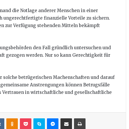
emand die Notlage anderer Menschen in einer
 ungerechtfertigte finanzielle Vorteile zu sichern.
len zur Verfügung stehenden Mitteln bekämpft
lgungsbehörden den Fall gründlich untersuchen und
haft gezogen werden. Nur so kann Gerechtigkeit für
n für solche betrügerischen Machenschaften und darauf
ch gemeinsame Anstrengungen können Betrugsfälle
 Vertrauen in wirtschaftliche und gesellschaftliche
it
VKontakte
Odnoklassniki
Pocket
Skype
Messenger
Teile per E-Mail
Drucken