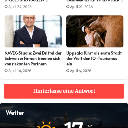
DAVIDSON ERNEUT
PRESENTING PARTNER DER
April 24, 2026
April 21, 2026
AUTO ZÜRICH
NAVEX-Studie: Zwei Drittel der
Uppsala führt als erste Stadt
Schweizer Firmen trennen sich
der Welt den IQ-Tourismus
von riskanten Partnern
ein
April 16, 2026
April 4, 2026
Hinterlasse eine Antwort
Wetter
℃