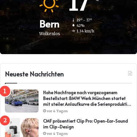
17
Bern
19º - 17º
42%
1.34 km/h
Wolkenlos
Neueste Nachrichten
Hohe Nachfrage nach vorgezogenem
Bestellstart: BMW Werk München startet
mit steiler Anlaufkurve die Serienproduktion
des BMW i3*
vor 4 Tagen
CMF präsentiert Clip Pro: Open-Ear-Sound
im Clip-Design
vor 4 Tagen