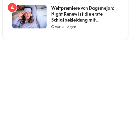
Weltpremiere von Dagsmejan:
Night Renew ist die erste
Schlafbekleidung mit
Kollagenwirkung
vor 2 Tagen