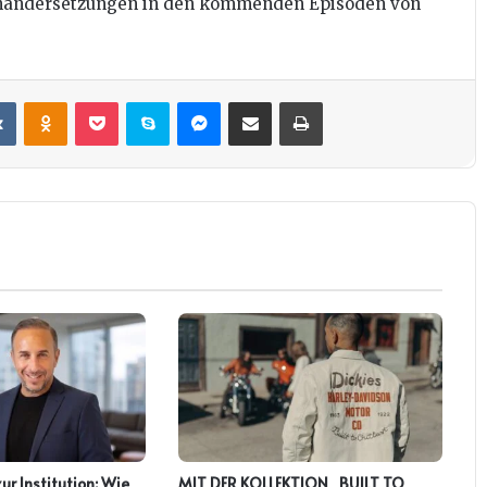
inandersetzungen in den kommenden Episoden von
it
VKontakte
Odnoklassniki
Pocket
Skype
Messenger
Teile per E-Mail
Drucken
zur Institution: Wie
MIT DER KOLLEKTION „BUILT TO