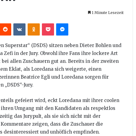
1 Minute Lesezeit
interest
Reddit
VKontakte
Odnoklassniki
Pocket
Messenger
den Superstar“ (DSDS) sitzen neben Dieter Bohlen und
 Zefi in der Jury. Obwohl ihre Fans ihre lockere Art
bei allen Zuschauern gut an. Bereits in der zweiten
em Eklat, als Loredana sich weigerte, einen
erinnen Beatrice Egli und Loredana sorgen für
n „DSDS“-Jury.
teils gefeiert wird, eckt Loredana mit ihrer coolen
 ihren Umgang mit den Kandidaten als respektlos
tig das Jurypult, als sie sich nicht mit der
e Kommentare zeigen, dass die Zuschauer die
ls desinteressiert und unhöflich empfinden.