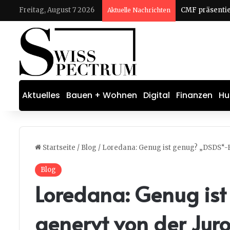
Freitag, August 7 2026
Aktuelle Nachrichten
Aktuelles
Bauen + Wohnen
Digital
Finanzen
Hu
Startseite
/
Blog
/
Loredana: Genug ist genug? „DSDS“-F
Blog
Loredana: Genug is
genervt von der Juro