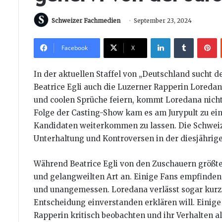
Schweizer Fachmedien
September 23, 2024
LinkedIn
Tumblr
P
Facebook
X
In der aktuellen Staffel von „Deutschland sucht 
Beatrice Egli auch die Luzerner Rapperin Loredana
und coolen Sprüche feiern, kommt Loredana nicht 
Folge der Casting-Show kam es am Jurypult zu ein
Kandidaten weiterkommen zu lassen. Die Schweiz
Unterhaltung und Kontroversen in der diesjährige
Während Beatrice Egli von den Zuschauern größten
und gelangweilten Art an. Einige Fans empfinden
und unangemessen. Loredana verlässt sogar kurzzei
Entscheidung einverstanden erklären will. Einig
Rapperin kritisch beobachten und ihr Verhalten a