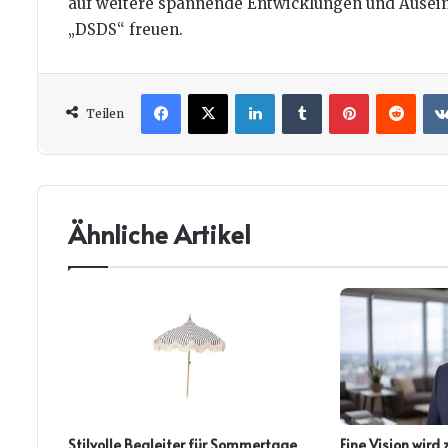
auf weitere spannende Entwicklungen und Ause
„DSDS“ freuen.
Facebook
X
LinkedIn
Tumblr
Pinterest
Redd
Teilen
Ähnliche Artikel
Stilvolle Begleiter für Sommertage
Eine Vision wird 