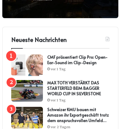
Neueste Nachrichten
CMF präsentiert Clip Pro: Open-
Ear-Sound im Clip-Design
vor 1 Tag
MAX TOTH VERSTÄRKT DAS
STARTERFELD BEIM BAGGER
WORLD CUP IN SILVERSTONE
vor 1 Tag
Schweizer KMU bauen mit
Amazon ihr Exportgeschäft trotz
dem anspruchsvollen Umfeld
weiter aus
vor 2 Tagen