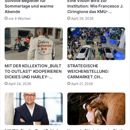
Stilvolle Begleiter für
Eine Vision wird zur
Sommertage und warme
Institution: Wie Francesco J.
Abende
Ciringione das KMU-
Magazin etablierte
vor 4 Wochen
April 29, 2026
MIT DER KOLLEKTION „BUILT
STRATEGISCHE
TO OUTLAST“ KOOPERIEREN
WEICHENSTELLUNG:
DICKIES UND HARLEY-
CARMARKET.CH
DAVIDSON ERNEUT
WIRD NEUER PRESENTING
April 24, 2026
April 21, 2026
PARTNER DER AUTO ZÜRICH