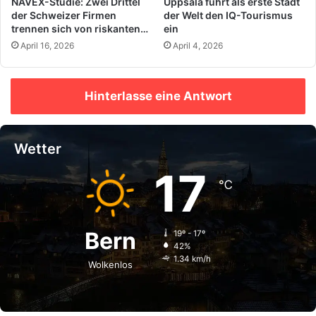
NAVEX-Studie: Zwei Drittel
Uppsala führt als erste Stadt
der Schweizer Firmen
der Welt den IQ-Tourismus
trennen sich von riskanten
ein
Partnern
April 16, 2026
April 4, 2026
Hinterlasse eine Antwort
Wetter
17
℃
Bern
19º - 17º
42%
1.34 km/h
Wolkenlos