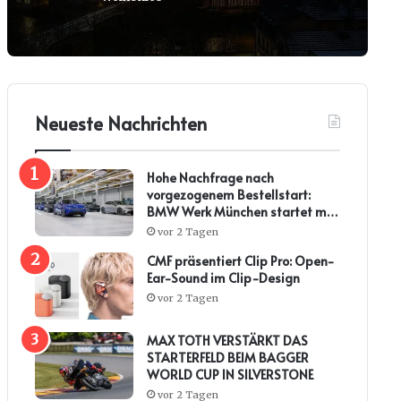
Neueste Nachrichten
Hohe Nachfrage nach
vorgezogenem Bestellstart:
BMW Werk München startet mit
steiler Anlaufkurve die
vor 2 Tagen
Serienproduktion des BMW i3*
CMF präsentiert Clip Pro: Open-
Ear-Sound im Clip-Design
vor 2 Tagen
MAX TOTH VERSTÄRKT DAS
STARTERFELD BEIM BAGGER
WORLD CUP IN SILVERSTONE
vor 2 Tagen