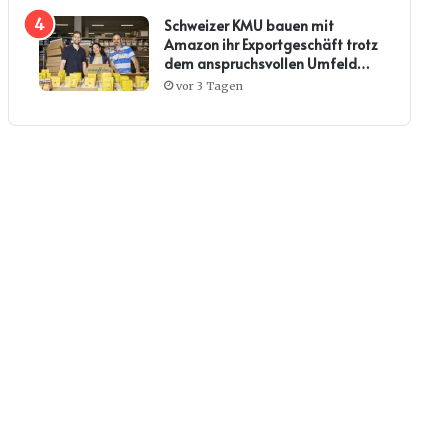
Schweizer KMU bauen mit
Amazon ihr Exportgeschäft trotz
dem anspruchsvollen Umfeld
weiter aus
vor 3 Tagen