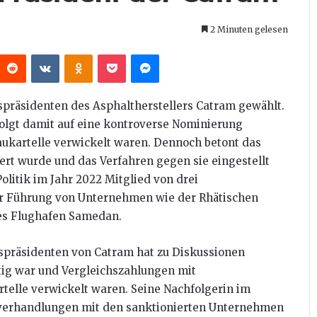
2 Minuten gelesen
interest
Reddit
VKontakte
Odnoklassniki
Pocket
Messenger
präsidenten des Asphaltherstellers Catram gewählt.
 folgt damit auf eine kontroverse Nominierung
aukartelle verwickelt waren. Dennoch betont das
ert wurde und das Verfahren gegen sie eingestellt
Politik im Jahr 2022 Mitglied von drei
der Führung von Unternehmen wie der Rhätischen
es Flughafen Samedan.
spräsidenten von Catram hat zu Diskussionen
ätig war und Vergleichszahlungen mit
rtelle verwickelt waren. Seine Nachfolgerin im
sverhandlungen mit den sanktionierten Unternehmen