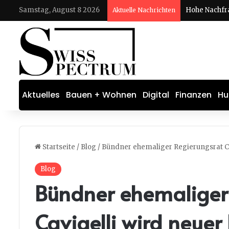
Samstag, August 8 2026
Aktuelle Nachrichten
Aktuelles
Bauen + Wohnen
Digital
Finanzen
Hu
Startseite
/
Blog
/
Bündner ehemaliger Regierungsrat Ca
Blog
Bündner ehemaliger
Cavigelli wird neuer