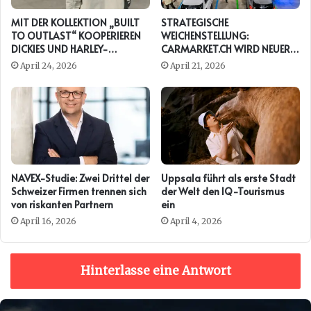
MIT DER KOLLEKTION „BUILT
STRATEGISCHE
TO OUTLAST“ KOOPERIEREN
WEICHENSTELLUNG:
DICKIES UND HARLEY-
CARMARKET.CH WIRD NEUER
DAVIDSON ERNEUT
PRESENTING PARTNER DER
April 24, 2026
April 21, 2026
AUTO ZÜRICH
NAVEX-Studie: Zwei Drittel der
Uppsala führt als erste Stadt
Schweizer Firmen trennen sich
der Welt den IQ-Tourismus
von riskanten Partnern
ein
April 16, 2026
April 4, 2026
Hinterlasse eine Antwort