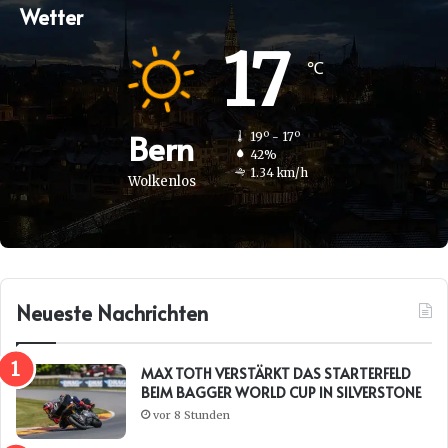
Wetter
17
℃
Bern
19º - 17º
42%
1.34 km/h
Wolkenlos
Neueste Nachrichten
MAX TOTH VERSTÄRKT DAS STARTERFELD
BEIM BAGGER WORLD CUP IN SILVERSTONE
vor 8 Stunden