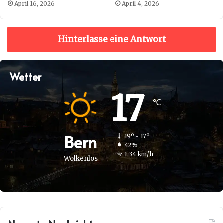
April 16, 2026
April 4, 2026
Hinterlasse eine Antwort
Wetter
17
℃
Bern
19º - 17º
42%
1.34 km/h
Wolkenlos