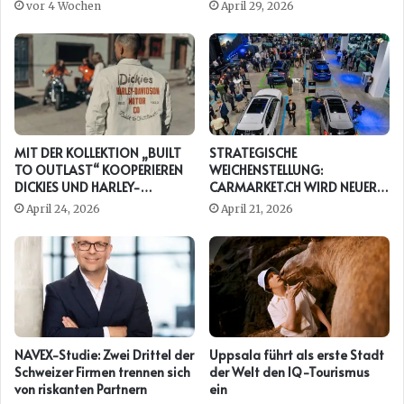
vor 4 Wochen
April 29, 2026
MIT DER KOLLEKTION „BUILT
STRATEGISCHE
TO OUTLAST“ KOOPERIEREN
WEICHENSTELLUNG:
DICKIES UND HARLEY-
CARMARKET.CH WIRD NEUER
DAVIDSON ERNEUT
PRESENTING PARTNER DER
April 24, 2026
April 21, 2026
AUTO ZÜRICH
NAVEX-Studie: Zwei Drittel der
Uppsala führt als erste Stadt
Schweizer Firmen trennen sich
der Welt den IQ-Tourismus
von riskanten Partnern
ein