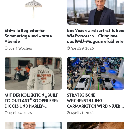
Stilvolle Begleiter für
Eine Vision wird zur Institution:
Sommertage und warme
Wie Francesco J. Ciringione
Abende
das KMU-Magazin etablierte
vor 4 Wochen
April 29, 2026
MIT DER KOLLEKTION „BUILT
STRATEGISCHE
TO OUTLAST“ KOOPERIEREN
WEICHENSTELLUNG:
DICKIES UND HARLEY-
CARMARKET.CH WIRD NEUER
DAVIDSON ERNEUT
PRESENTING PARTNER DER
April 24, 2026
April 21, 2026
AUTO ZÜRICH