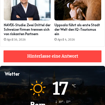
NAVEX-Studie: Zwei Drittel der
Uppsala führt als erste Stadt
Schweizer Firmen trennen sich
der Welt den IQ-Tourismus
von riskanten Partnern
ein
April 16, 2026
April 4, 2026
Hinterlasse eine Antwort
Wetter
17
℃
Bern
19º - 17º