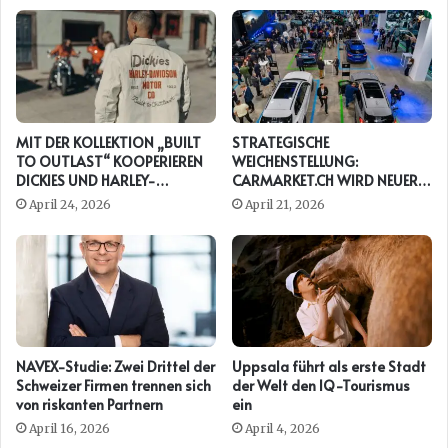
MIT DER KOLLEKTION „BUILT
STRATEGISCHE
TO OUTLAST“ KOOPERIEREN
WEICHENSTELLUNG:
DICKIES UND HARLEY-
CARMARKET.CH WIRD NEUER
DAVIDSON ERNEUT
PRESENTING PARTNER DER
April 24, 2026
April 21, 2026
AUTO ZÜRICH
NAVEX-Studie: Zwei Drittel der
Uppsala führt als erste Stadt
Schweizer Firmen trennen sich
der Welt den IQ-Tourismus
von riskanten Partnern
ein
April 16, 2026
April 4, 2026