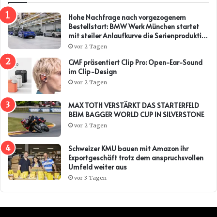
Hohe Nachfrage nach vorgezogenem
Bestellstart: BMW Werk München startet
mit steiler Anlaufkurve die Serienproduktion
des BMW i3*
vor 2 Tagen
CMF präsentiert Clip Pro: Open-Ear-Sound
im Clip-Design
vor 2 Tagen
MAX TOTH VERSTÄRKT DAS STARTERFELD
BEIM BAGGER WORLD CUP IN SILVERSTONE
vor 2 Tagen
Schweizer KMU bauen mit Amazon ihr
Exportgeschäft trotz dem anspruchsvollen
Umfeld weiter aus
vor 3 Tagen