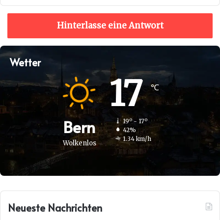
Hinterlasse eine Antwort
Wetter
17
℃
Bern
19º - 17º
42%
1.34 km/h
Wolkenlos
Neueste Nachrichten