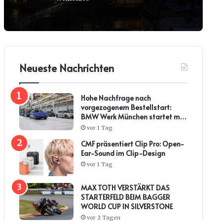
Neueste Nachrichten
Hohe Nachfrage nach
vorgezogenem Bestellstart:
BMW Werk München startet mit
steiler Anlaufkurve die
vor 1 Tag
Serienproduktion des BMW i3*
CMF präsentiert Clip Pro: Open-
Ear-Sound im Clip-Design
vor 1 Tag
MAX TOTH VERSTÄRKT DAS
STARTERFELD BEIM BAGGER
WORLD CUP IN SILVERSTONE
vor 2 Tagen