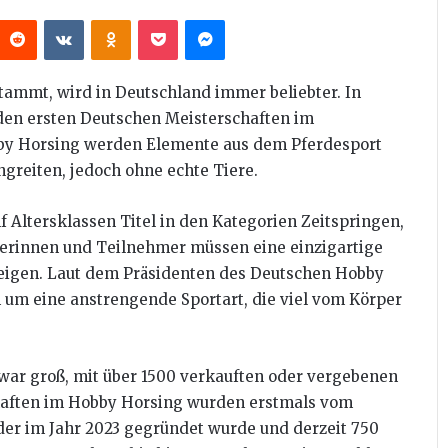
interest
Reddit
VKontakte
Odnoklassniki
Pocket
Messenger
tammt, wird in Deutschland immer beliebter. In
den ersten Deutschen Meisterschaften im
bby Horsing werden Elemente aus dem Pferdesport
ngreiten, jedoch ohne echte Tiere.
 Altersklassen Titel in den Kategorien Zeitspringen,
merinnen und Teilnehmer müssen eine einzigartige
zeigen. Laut dem Präsidenten des Deutschen Hobby
 um eine anstrengende Sportart, die viel vom Körper
 war groß, mit über 1500 verkauften oder vergebenen
chaften im Hobby Horsing wurden erstmals vom
er im Jahr 2023 gegründet wurde und derzeit 750