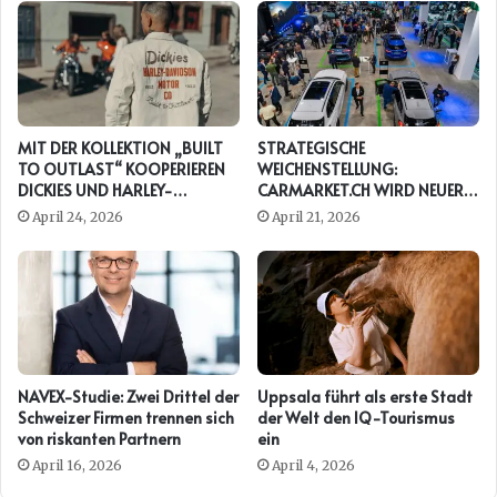
MIT DER KOLLEKTION „BUILT
STRATEGISCHE
TO OUTLAST“ KOOPERIEREN
WEICHENSTELLUNG:
DICKIES UND HARLEY-
CARMARKET.CH WIRD NEUER
DAVIDSON ERNEUT
PRESENTING PARTNER DER
April 24, 2026
April 21, 2026
AUTO ZÜRICH
NAVEX-Studie: Zwei Drittel der
Uppsala führt als erste Stadt
Schweizer Firmen trennen sich
der Welt den IQ-Tourismus
von riskanten Partnern
ein
April 16, 2026
April 4, 2026