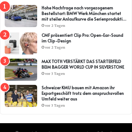
Hohe Nachfrage nach vorgezogenem
Bestellstart: BMW Werk München startet
mit steiler Anlaufkurve die Serienproduktion
des BMW i3*
vor 2 Tagen
CMF präsentiert Clip Pro: Open-Ear-Sound
im Clip-Design
vor 2 Tagen
MAX TOTH VERSTÄRKT DAS STARTERFELD
BEIM BAGGER WORLD CUP IN SILVERSTONE
vor 3 Tagen
Schweizer KMU bauen mit Amazon ihr
Exportgeschäft trotz dem anspruchsvollen
Umfeld weiter aus
vor 3 Tagen