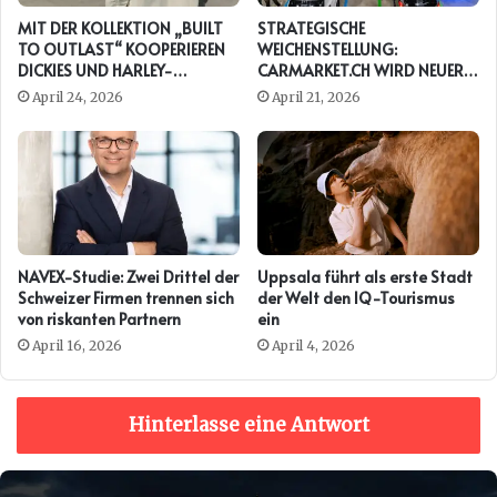
MIT DER KOLLEKTION „BUILT
STRATEGISCHE
TO OUTLAST“ KOOPERIEREN
WEICHENSTELLUNG:
DICKIES UND HARLEY-
CARMARKET.CH WIRD NEUER
DAVIDSON ERNEUT
PRESENTING PARTNER DER
April 24, 2026
April 21, 2026
AUTO ZÜRICH
NAVEX-Studie: Zwei Drittel der
Uppsala führt als erste Stadt
Schweizer Firmen trennen sich
der Welt den IQ-Tourismus
von riskanten Partnern
ein
April 16, 2026
April 4, 2026
Hinterlasse eine Antwort