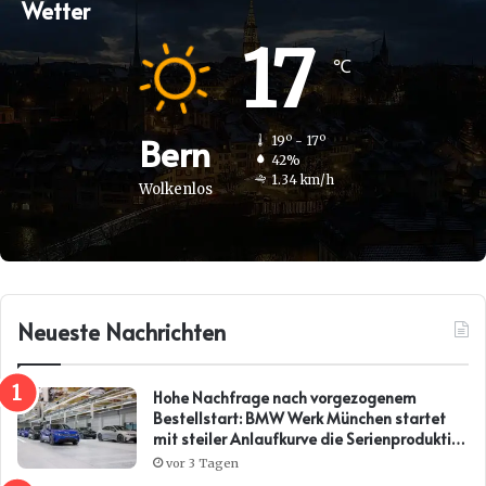
Wetter
17
℃
Bern
19º - 17º
42%
1.34 km/h
Wolkenlos
Neueste Nachrichten
Hohe Nachfrage nach vorgezogenem
Bestellstart: BMW Werk München startet
mit steiler Anlaufkurve die Serienproduktion
des BMW i3*
vor 3 Tagen