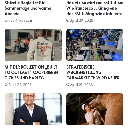
Stilvolle Begleiter für
Eine Vision wird zur Institution:
Sommertage und warme
Wie Francesco J. Ciringione
Abende
das KMU-Magazin etablierte
vor 4 Wochen
April 29, 2026
MIT DER KOLLEKTION „BUILT
STRATEGISCHE
TO OUTLAST“ KOOPERIEREN
WEICHENSTELLUNG:
DICKIES UND HARLEY-
CARMARKET.CH WIRD NEUER
DAVIDSON ERNEUT
PRESENTING PARTNER DER
April 24, 2026
April 21, 2026
AUTO ZÜRICH