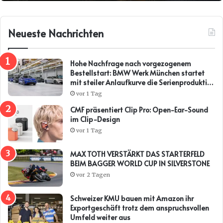
Neueste Nachrichten
Hohe Nachfrage nach vorgezogenem
Bestellstart: BMW Werk München startet
mit steiler Anlaufkurve die Serienproduktion
des BMW i3*
vor 1 Tag
CMF präsentiert Clip Pro: Open-Ear-Sound
im Clip-Design
vor 1 Tag
MAX TOTH VERSTÄRKT DAS STARTERFELD
BEIM BAGGER WORLD CUP IN SILVERSTONE
vor 2 Tagen
Schweizer KMU bauen mit Amazon ihr
Exportgeschäft trotz dem anspruchsvollen
Umfeld weiter aus