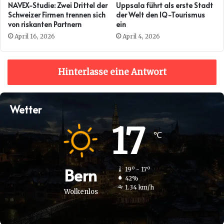
NAVEX-Studie: Zwei Drittel der
Uppsala führt als erste Stadt
Schweizer Firmen trennen sich
der Welt den IQ-Tourismus
von riskanten Partnern
ein
April 16, 2026
April 4, 2026
Hinterlasse eine Antwort
Wetter
17
℃
Bern
19º - 17º
42%
1.34 km/h
Wolkenlos