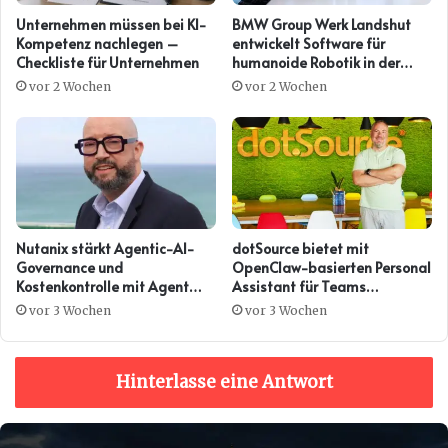
Unternehmen müssen bei KI-
BMW Group Werk Landshut
Kompetenz nachlegen –
entwickelt Software für
Checkliste für Unternehmen
humanoide Robotik in der
Komponentenfertigung.
vor 2 Wochen
vor 2 Wochen
Nutanix stärkt Agentic-AI-
dotSource bietet mit
Governance und
OpenClaw-basierten Personal
Kostenkontrolle mit Agent
Assistant für Teams
Gateway
Alternative zu MS Scout
vor 3 Wochen
vor 3 Wochen
Hinterlasse eine Antwort