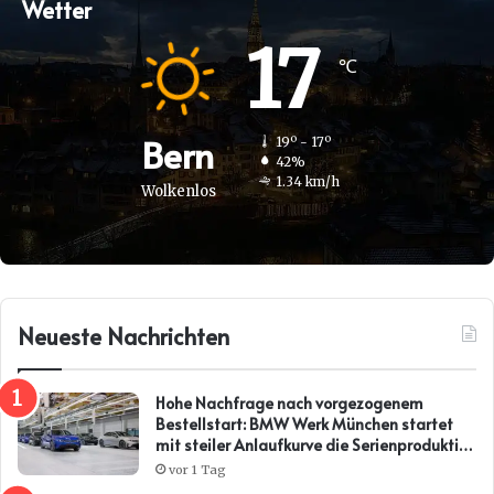
Wetter
17
℃
Bern
19º - 17º
42%
1.34 km/h
Wolkenlos
Neueste Nachrichten
Hohe Nachfrage nach vorgezogenem
Bestellstart: BMW Werk München startet
mit steiler Anlaufkurve die Serienproduktion
des BMW i3*
vor 1 Tag