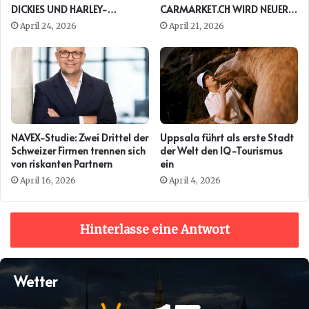
DICKIES UND HARLEY-
CARMARKET.CH WIRD NEUER
DAVIDSON ERNEUT
PRESENTING PARTNER DER
April 24, 2026
April 21, 2026
AUTO ZÜRICH
NAVEX-Studie: Zwei Drittel der
Uppsala führt als erste Stadt
Schweizer Firmen trennen sich
der Welt den IQ-Tourismus
von riskanten Partnern
ein
April 16, 2026
April 4, 2026
Hinterlasse eine Antwort
Wetter