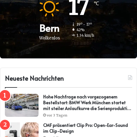
17
℃
Bern
19º - 17º
42%
1.34 km/h
Wolkenlos
Neueste Nachrichten
Hohe Nachfrage nach vorgezogenem
Bestellstart: BMW Werk München startet
mit steiler Anlaufkurve die Serienproduktion
des BMW i3*
vor 3 Tagen
CMF präsentiert Clip Pro: Open-Ear-Sound
im Clip-Design