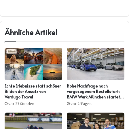
Ähnliche Artikel
Echte Erlebnisse statt schöner
Hohe Nachfrage nach
Bilder: der Ansatz von
vorgezogenem Bestellstart:
Verdugo Travel
BMW Werk München startet
mit steiler Anlaufkurve die
vor 23 Stunden
vor 2 Tagen
Serienproduktion des BMW
i3*