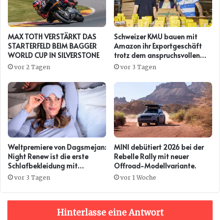
MAX TOTH VERSTÄRKT DAS
Schweizer KMU bauen mit
STARTERFELD BEIM BAGGER
Amazon ihr Exportgeschäft
WORLD CUP IN SILVERSTONE
trotz dem anspruchsvollen
Umfeld weiter aus
vor 2 Tagen
vor 3 Tagen
Weltpremiere von Dagsmejan:
MINI debütiert 2026 bei der
Night Renew ist die erste
Rebelle Rally mit neuer
Schlafbekleidung mit
Offroad-Modellvariante.
Kollagenwirkung
vor 3 Tagen
vor 1 Woche
Hinterlasse eine Antwort