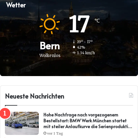
Wetter
17
℃
Bern
19º - 17º
42%
1.34 km/h
Wolkenlos
Neueste Nachrichten
Hohe Nachfrage nach vorgezogenem
Bestellstart: BMW Werk München startet
mit steiler Anlaufkurve die Serienproduktion
des BMW i3*
vor 1 Tag