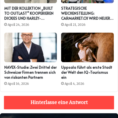
MIT DER KOLLEKTION „BUILT
STRATEGISCHE
TO OUTLAST“ KOOPERIEREN
WEICHENSTELLUNG:
DICKIES UND HARLEY-
CARMARKET.CH WIRD NEUER
DAVIDSON ERNEUT
PRESENTING PARTNER DER
April 24, 2026
April 21, 2026
AUTO ZÜRICH
NAVEX-Studie: Zwei Drittel der
Uppsala führt als erste Stadt
Schweizer Firmen trennen sich
der Welt den IQ-Tourismus
von riskanten Partnern
ein
April 16, 2026
April 4, 2026
Hinterlasse eine Antwort