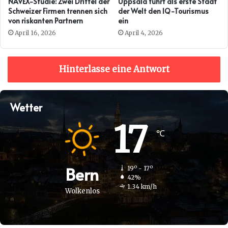
NAVEX-Studie: Zwei Drittel der
Uppsala führt als erste Stadt
Schweizer Firmen trennen sich
der Welt den IQ-Tourismus
von riskanten Partnern
ein
April 16, 2026
April 4, 2026
Hinterlasse eine Antwort
Wetter
17
℃
Bern
19º - 17º
42%
1.34 km/h
Wolkenlos