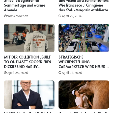
Stilvolle Begleiter für
Eine Vision wird zur Institution:
Sommertage und warme
Wie Francesco J. Ciringione
Abende
das KMU-Magazin etablierte
vor 4 Wochen
April 29, 2026
MIT DER KOLLEKTION „BUILT
STRATEGISCHE
TO OUTLAST“ KOOPERIEREN
WEICHENSTELLUNG:
DICKIES UND HARLEY-
CARMARKET.CH WIRD NEUER
DAVIDSON ERNEUT
PRESENTING PARTNER DER
April 24, 2026
April 21, 2026
AUTO ZÜRICH