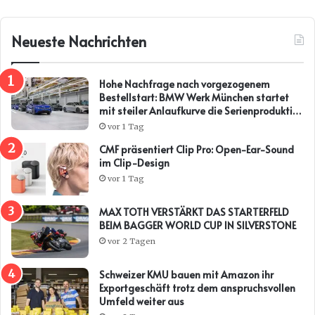
Neueste Nachrichten
Hohe Nachfrage nach vorgezogenem
Bestellstart: BMW Werk München startet
mit steiler Anlaufkurve die Serienproduktion
des BMW i3*
vor 1 Tag
CMF präsentiert Clip Pro: Open-Ear-Sound
im Clip-Design
vor 1 Tag
MAX TOTH VERSTÄRKT DAS STARTERFELD
BEIM BAGGER WORLD CUP IN SILVERSTONE
vor 2 Tagen
Schweizer KMU bauen mit Amazon ihr
Exportgeschäft trotz dem anspruchsvollen
Umfeld weiter aus