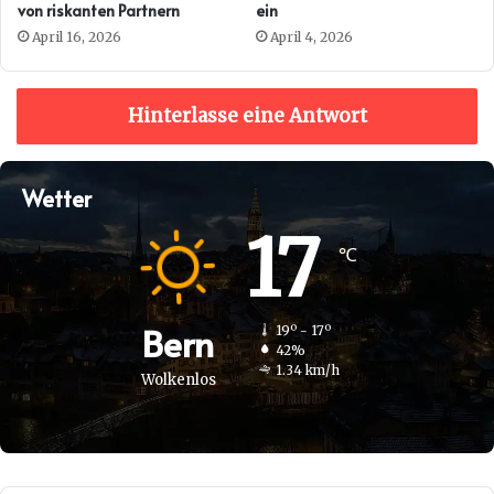
von riskanten Partnern
ein
April 16, 2026
April 4, 2026
Hinterlasse eine Antwort
Wetter
17
℃
Bern
19º - 17º
42%
1.34 km/h
Wolkenlos