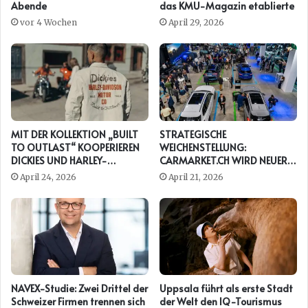
Abende
das KMU-Magazin etablierte
vor 4 Wochen
April 29, 2026
MIT DER KOLLEKTION „BUILT
STRATEGISCHE
TO OUTLAST“ KOOPERIEREN
WEICHENSTELLUNG:
DICKIES UND HARLEY-
CARMARKET.CH WIRD NEUER
DAVIDSON ERNEUT
PRESENTING PARTNER DER
April 24, 2026
April 21, 2026
AUTO ZÜRICH
NAVEX-Studie: Zwei Drittel der
Uppsala führt als erste Stadt
Schweizer Firmen trennen sich
der Welt den IQ-Tourismus