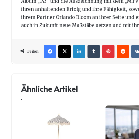
Album „143“ und die Auszeichnung mit dem „MTV V
ihren anhaltenden Erfolg und ihre Fähigkeit, sow
ihrem Partner Orlando Bloom an ihrer Seite und 
auch in Zukunft neue Maßstäbe setzen und mit i
Facebook
X
LinkedIn
Tumblr
Pinterest
Redd
Teilen
Ähnliche Artikel