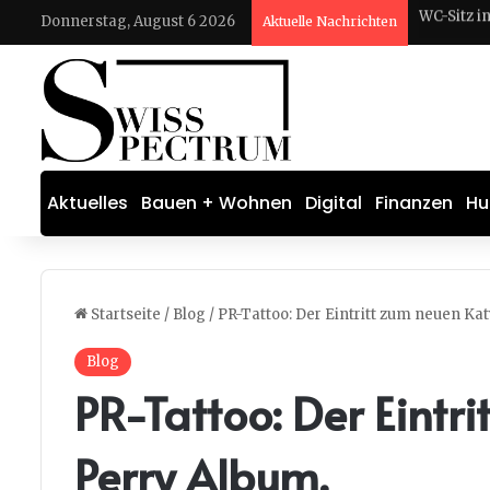
Donnerstag, August 6 2026
Aktuelle Nachrichten
MINI debü
Aktuelles
Bauen + Wohnen
Digital
Finanzen
Hu
Startseite
/
Blog
/
PR-Tattoo: Der Eintritt zum neuen Ka
Blog
PR-Tattoo: Der Eintr
Perry Album.