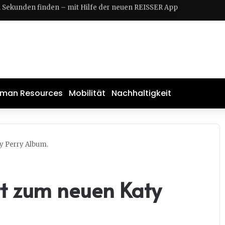
tiert 2026 bei der Rebelle Rally mit neuer Offroad-Modellvariante.
man Resources
Mobilität
Nachhaltigkeit
ty Perry Album.
itt zum neuen Katy