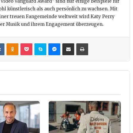
ideo Vanguard Award“ sind nur einige Beispiele für
ohl künstlerisch als auch persönlich zu wachsen. Mit
einer treuen Fangemeinde weltweit wird Katy Perry
hrer Musik und ihrem Engagement überzeugen.
it
VKontakte
Odnoklassniki
Pocket
Skype
Messenger
Teile per E-Mail
Drucken