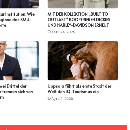
zur Institution: Wie
MIT DER KOLLEKTION „BUILT TO
ringione das KMU-
OUTLAST“ KOOPERIEREN DICKIES
rte
UND HARLEY-DAVIDSON ERNEUT
April 24, 2026
ei Drittel der
Uppsala führt als erste Stadt der
 trennen sich von
Welt den IQ-Tourismus ein
rn
April 4, 2026