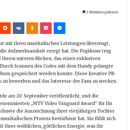
2 Minuten gelesen
interest
Reddit
VKontakte
Odnoklassniki
Pocket
Messenger
ur mit ihren musikalischen Leistungen überzeugt,
 die Aufmerksamkeit erregt hat. Die Popikone trug
f ihrem unteren Rücken, das einen exklusiven
. Durch Scannen des Codes mit dem Handy gelangte
Album gespeichert werden konnte. Diese kreative PR-
m zu bewerben und das Interesse der Fans zu wecken.
rde am 20. September veröffentlicht, und die
renommierten „MTV Video Vanguard Award“ für ihr
dmete die Auszeichnung ihrer vierjährigen Tochter
 musikalischen Prozess beeinflusst hat. Sie fühlt sich
 ihrer weiblichen, göttlichen Energie, was ihr