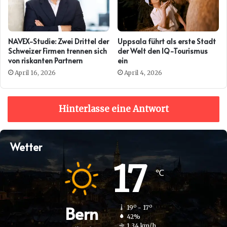
NAVEX-Studie: Zwei Drittel der
Uppsala führt als erste Stadt
Schweizer Firmen trennen sich
der Welt den IQ-Tourismus
von riskanten Partnern
ein
April 16, 2026
April 4, 2026
Hinterlasse eine Antwort
Wetter
17
℃
Bern
19º - 17º
42%
1.34 km/h