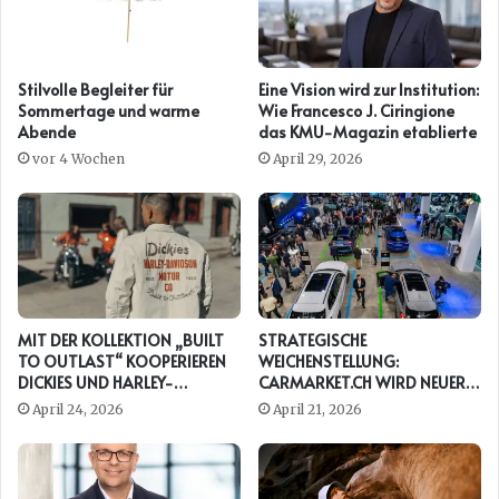
Stilvolle Begleiter für
Eine Vision wird zur Institution:
Sommertage und warme
Wie Francesco J. Ciringione
Abende
das KMU-Magazin etablierte
vor 4 Wochen
April 29, 2026
MIT DER KOLLEKTION „BUILT
STRATEGISCHE
TO OUTLAST“ KOOPERIEREN
WEICHENSTELLUNG:
DICKIES UND HARLEY-
CARMARKET.CH WIRD NEUER
DAVIDSON ERNEUT
PRESENTING PARTNER DER
April 24, 2026
April 21, 2026
AUTO ZÜRICH