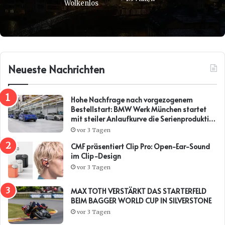
Wolkenlos
Neueste Nachrichten
Hohe Nachfrage nach vorgezogenem
Bestellstart: BMW Werk München startet
mit steiler Anlaufkurve die Serienproduktion
des BMW i3*
vor 3 Tagen
CMF präsentiert Clip Pro: Open-Ear-Sound
im Clip-Design
vor 3 Tagen
MAX TOTH VERSTÄRKT DAS STARTERFELD
BEIM BAGGER WORLD CUP IN SILVERSTONE
vor 3 Tagen