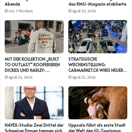
Abende
das KMU-Magazin etablierte
vor 3 Wochen
April 29, 2026
MIT DER KOLLEKTION „BUILT
STRATEGISCHE
TO OUTLAST“ KOOPERIEREN
WEICHENSTELLUNG:
DICKIES UND HARLEY-
CARMARKET.CH WIRD NEUER
DAVIDSON ERNEUT
PRESENTING PARTNER DER
April 24, 2026
April 21, 2026
AUTO ZÜRICH
NAVEX-Studie: Zwei Drittel der
Uppsala führt als erste Stadt
Schweizer Firmen trennen sich
der Welt den IQ-Tourismus