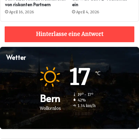
von riskanten Partnern
ein
April 16, 2026
April 4, 2026
Hinterlasse eine Antwort
Wetter
17
℃
Bern
19º - 17º
42%
1.34 km/h
Wolkenlos