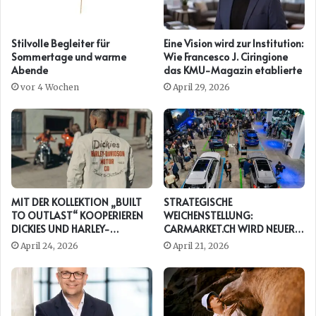
Stilvolle Begleiter für
Eine Vision wird zur Institution:
Sommertage und warme
Wie Francesco J. Ciringione
Abende
das KMU-Magazin etablierte
vor 4 Wochen
April 29, 2026
MIT DER KOLLEKTION „BUILT
STRATEGISCHE
TO OUTLAST“ KOOPERIEREN
WEICHENSTELLUNG:
DICKIES UND HARLEY-
CARMARKET.CH WIRD NEUER
DAVIDSON ERNEUT
PRESENTING PARTNER DER
April 24, 2026
April 21, 2026
AUTO ZÜRICH