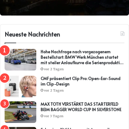
Neueste Nachrichten
Hohe Nachfrage nach vorgezogenem
Bestellstart: BMW Werk München startet
mit steiler Anlaufkurve die Serienproduktion
des BMW i3*
vor 2 Tagen
CMF präsentiert Clip Pro: Open-Ear-Sound
im Clip-Design
vor 2 Tagen
MAX TOTH VERSTÄRKT DAS STARTERFELD
BEIM BAGGER WORLD CUP IN SILVERSTONE
vor 3 Tagen