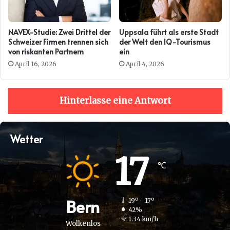
NAVEX-Studie: Zwei Drittel der
Uppsala führt als erste Stadt
Schweizer Firmen trennen sich
der Welt den IQ-Tourismus
von riskanten Partnern
ein
April 16, 2026
April 4, 2026
Hinterlasse eine Antwort
Wetter
17
℃
Bern
19º - 17º
42%
1.34 km/h
Wolkenlos