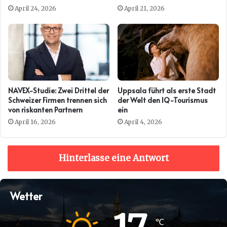
DAVIDSON ERNEUT
PRESENTING PARTNER DER
April 24, 2026
April 21, 2026
AUTO ZÜRICH
NAVEX-Studie: Zwei Drittel der
Uppsala führt als erste Stadt
Schweizer Firmen trennen sich
der Welt den IQ-Tourismus
von riskanten Partnern
ein
April 16, 2026
April 4, 2026
Hinterlasse eine Antwort
Wetter
℃