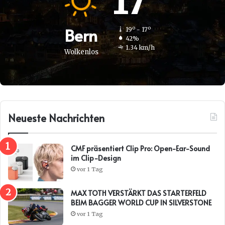
17
Bern
19º - 17º
42%
1.34 km/h
Wolkenlos
Neueste Nachrichten
CMF präsentiert Clip Pro: Open-Ear-Sound
im Clip-Design
vor 1 Tag
MAX TOTH VERSTÄRKT DAS STARTERFELD
BEIM BAGGER WORLD CUP IN SILVERSTONE
vor 1 Tag