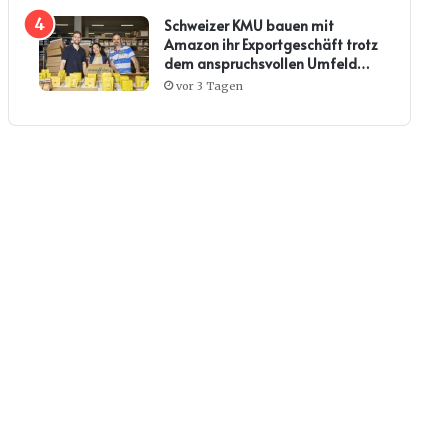
Schweizer KMU bauen mit
Amazon ihr Exportgeschäft trotz
dem anspruchsvollen Umfeld
weiter aus
vor 3 Tagen