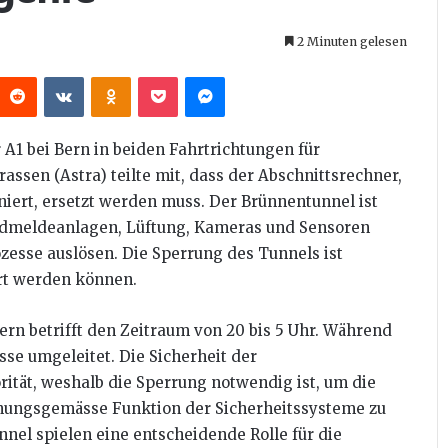
2 Minuten gelesen
interest
Reddit
VKontakte
Odnoklassniki
Pocket
Messenger
A1 bei Bern in beiden Fahrtrichtungen für
ssen (Astra) teilte mit, dass der Abschnittsrechner,
iert, ersetzt werden muss. Der Brünnentunnel ist
ndmeldeanlagen, Lüftung, Kameras und Sensoren
ozesse auslösen. Die Sperrung des Tunnels ist
rt werden können.
ern betrifft den Zeitraum von 20 bis 5 Uhr. Während
sse umgeleitet. Die Sicherheit der
rität, weshalb die Sperrung notwendig ist, um die
nungsgemässe Funktion der Sicherheitssysteme zu
nel spielen eine entscheidende Rolle für die