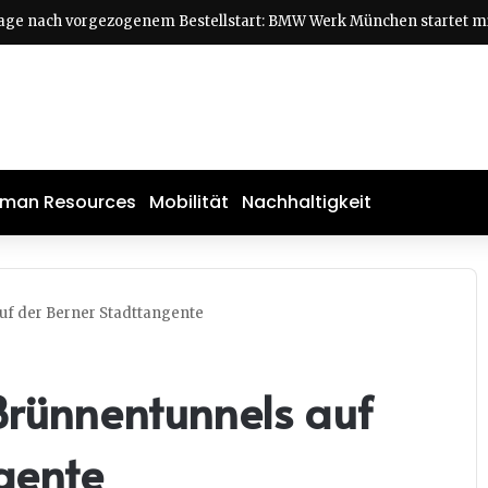
man Resources
Mobilität
Nachhaltigkeit
uf der Berner Stadttangente
Brünnentunnels auf
gente