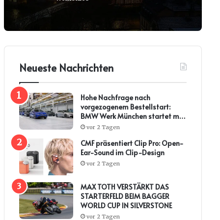
Neueste Nachrichten
Hohe Nachfrage nach
vorgezogenem Bestellstart:
BMW Werk München startet mit
steiler Anlaufkurve die
vor 2 Tagen
Serienproduktion des BMW i3*
CMF präsentiert Clip Pro: Open-
Ear-Sound im Clip-Design
vor 2 Tagen
MAX TOTH VERSTÄRKT DAS
STARTERFELD BEIM BAGGER
WORLD CUP IN SILVERSTONE
vor 2 Tagen