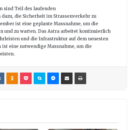
n sind Teil des laufenden
dazu, die Sicherheit im Strassenverkehr zu
tember ist eine geplante Massnahme, um die
n und zu warten. Das Astra arbeitet kontinuierlich
hrleisten und die Infrastruktur auf dem neuesten
ls ist eine notwendige Massnahme, um die
eisten.
it
VKontakte
Odnoklassniki
Pocket
Skype
Messenger
Teile per E-Mail
Drucken