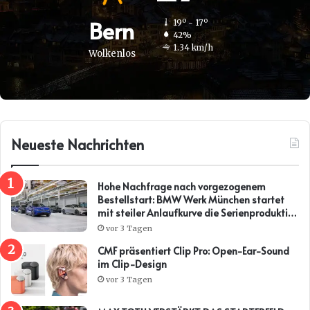
Bern
19º - 17º
42%
1.34 km/h
Wolkenlos
Neueste Nachrichten
Hohe Nachfrage nach vorgezogenem
Bestellstart: BMW Werk München startet
mit steiler Anlaufkurve die Serienproduktion
des BMW i3*
vor 3 Tagen
CMF präsentiert Clip Pro: Open-Ear-Sound
im Clip-Design
vor 3 Tagen