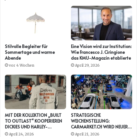
Stilvolle Begleiter für
Eine Vision wird zur Institution:
Sommertage und warme
Wie Francesco J. Ciringione
Abende
das KMU-Magazin etablierte
vor 4 Wochen
April 29, 2026
MIT DER KOLLEKTION „BUILT
STRATEGISCHE
TO OUTLAST“ KOOPERIEREN
WEICHENSTELLUNG:
DICKIES UND HARLEY-
CARMARKET.CH WIRD NEUER
DAVIDSON ERNEUT
PRESENTING PARTNER DER
April 24, 2026
April 21, 2026