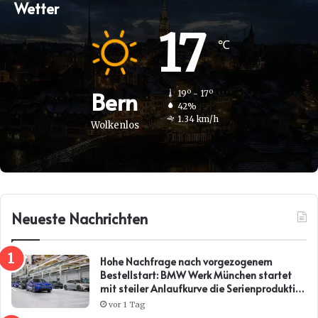
Wetter
17
℃
Bern
19º - 17º
42%
1.34 km/h
Wolkenlos
Neueste Nachrichten
Hohe Nachfrage nach vorgezogenem
Bestellstart: BMW Werk München startet
mit steiler Anlaufkurve die Serienproduktion
des BMW i3*
vor 1 Tag