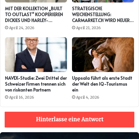
MIT DER KOLLEKTION „BUILT
STRATEGISCHE
TO OUTLAST“ KOOPERIEREN
WEICHENSTELLUNG:
DICKIES UND HARLEY-
CARMARKET.CH WIRD NEUER
DAVIDSON ERNEUT
PRESENTING PARTNER DER
April 24, 2026
April 21, 2026
AUTO ZÜRICH
NAVEX-Studie: Zwei Drittel der
Uppsala führt als erste Stadt
Schweizer Firmen trennen sich
der Welt den IQ-Tourismus
von riskanten Partnern
ein
April 16, 2026
April 4, 2026
Hinterlasse eine Antwort