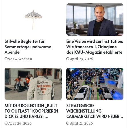
Stilvolle Begleiter für
Eine Vision wird zur Institution:
Sommertage und warme
Wie Francesco J. Ciringione
Abende
das KMU-Magazin etablierte
vor 4 Wochen
April 29, 2026
MIT DER KOLLEKTION „BUILT
STRATEGISCHE
TO OUTLAST“ KOOPERIEREN
WEICHENSTELLUNG:
DICKIES UND HARLEY-
CARMARKET.CH WIRD NEUER
DAVIDSON ERNEUT
PRESENTING PARTNER DER
April 24, 2026
April 21, 2026
AUTO ZÜRICH