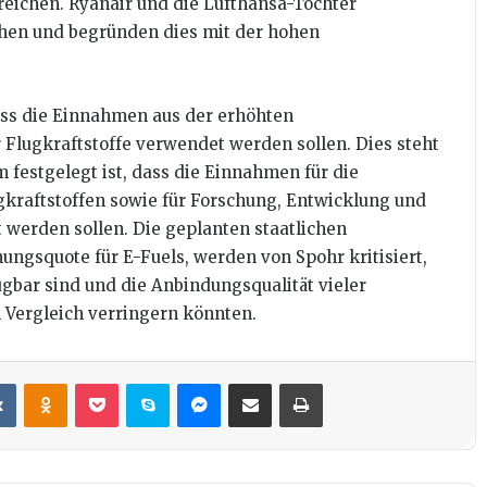
eichen. Ryanair und die Lufthansa-Tochter
chen und begründen dies mit der hohen
ass die Einnahmen aus der erhöhten
r Flugkraftstoffe verwendet werden sollen. Dies steht
 festgelegt ist, dass die Einnahmen für die
kraftstoffen sowie für Forschung, Entwicklung und
 werden sollen. Die geplanten staatlichen
ungsquote für E-Fuels, werden von Spohr kritisiert,
gbar sind und die Anbindungsqualität vieler
 Vergleich verringern könnten.
it
VKontakte
Odnoklassniki
Pocket
Skype
Messenger
Teile per E-Mail
Drucken