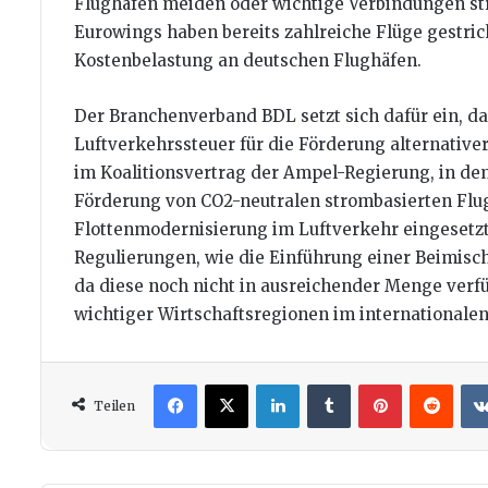
Flughäfen meiden oder wichtige Verbindungen str
Eurowings haben bereits zahlreiche Flüge gestri
Kostenbelastung an deutschen Flughäfen.
Der Branchenverband BDL setzt sich dafür ein, d
Luftverkehrssteuer für die Förderung alternative
im Koalitionsvertrag der Ampel-Regierung, in dem
Förderung von CO2-neutralen strombasierten Flug
Flottenmodernisierung im Luftverkehr eingesetzt
Regulierungen, wie die Einführung einer Beimisch
da diese noch nicht in ausreichender Menge verfü
wichtiger Wirtschaftsregionen im internationalen
Facebook
X
LinkedIn
Tumblr
Pinterest
Redd
Teilen