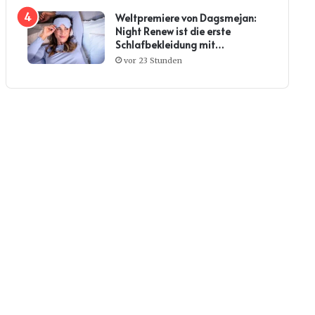
Weltpremiere von Dagsmejan:
Night Renew ist die erste
Schlafbekleidung mit
Kollagenwirkung
vor 23 Stunden