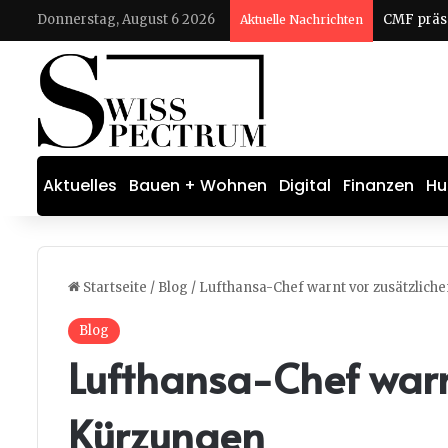
Donnerstag, August 6 2026
CMF präse
Aktuelle Nachrichten
Aktuelles
Bauen + Wohnen
Digital
Finanzen
Hu
Startseite
/
Blog
/
Lufthansa-Chef warnt vor zusätzlich
Blog
Lufthansa-Chef warn
Kürzungen