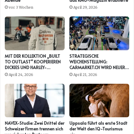
Abende
das KMU-Magazin etablierte
vor 3 Wochen
April 29, 2026
MIT DER KOLLEKTION „BUILT
STRATEGISCHE
TO OUTLAST“ KOOPERIEREN
WEICHENSTELLUNG:
DICKIES UND HARLEY-
CARMARKET.CH WIRD NEUER
DAVIDSON ERNEUT
PRESENTING PARTNER DER
April 24, 2026
April 21, 2026
AUTO ZÜRICH
NAVEX-Studie: Zwei Drittel der
Uppsala führt als erste Stadt
Schweizer Firmen trennen sich
der Welt den IQ-Tourismus