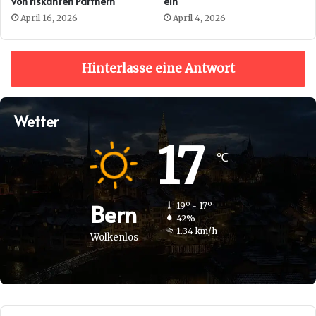
von riskanten Partnern
ein
April 16, 2026
April 4, 2026
Hinterlasse eine Antwort
Wetter
17
℃
Bern
19º - 17º
42%
1.34 km/h
Wolkenlos