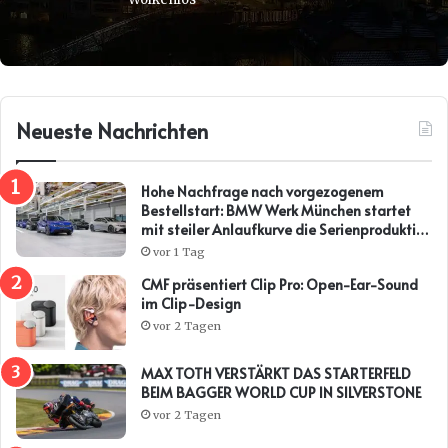
Neueste Nachrichten
Hohe Nachfrage nach vorgezogenem
Bestellstart: BMW Werk München startet
mit steiler Anlaufkurve die Serienproduktion
des BMW i3*
vor 1 Tag
CMF präsentiert Clip Pro: Open-Ear-Sound
im Clip-Design
vor 2 Tagen
MAX TOTH VERSTÄRKT DAS STARTERFELD
BEIM BAGGER WORLD CUP IN SILVERSTONE
vor 2 Tagen