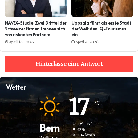
NAVEX-Studie: Zwei Drittel der
Uppsala führt als erste Stadt
Schweizer Firmen trennen sich
der Welt den IQ-Tourismus
von riskanten Partnern
ein
April 16, 2026
April 4, 2026
Hinterlasse eine Antwort
Wetter
17
℃
Bern
19º - 17º
42%
1.34 km/h
Wolkenlos