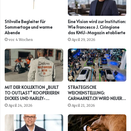
Stilvolle Begleiter für
Eine Vision wird zur Institution:
Sommertage und warme
Wie Francesco J. Ciringione
Abende
das KMU-Magazin etablierte
vor 4 Wochen
April 29, 2026
MIT DER KOLLEKTION „BUILT
STRATEGISCHE
TO OUTLAST“ KOOPERIEREN
WEICHENSTELLUNG:
DICKIES UND HARLEY-
CARMARKET.CH WIRD NEUER
DAVIDSON ERNEUT
PRESENTING PARTNER DER
April 24, 2026
April 21, 2026
AUTO ZÜRICH