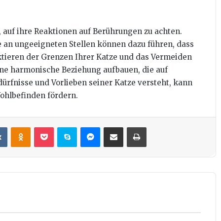
, auf ihre Reaktionen auf Berührungen zu achten.
 an ungeeigneten Stellen können dazu führen, dass
ektieren der Grenzen Ihrer Katze und das Vermeiden
ine harmonische Beziehung aufbauen, die auf
ürfnisse und Vorlieben seiner Katze versteht, kann
ohlbefinden fördern.
it
VKontakte
Odnoklassniki
Pocket
Skype
Messenger
Teile per E-Mail
Drucken