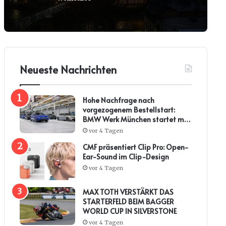
Neueste Nachrichten
Hohe Nachfrage nach
vorgezogenem Bestellstart:
BMW Werk München startet mit
steiler Anlaufkurve die
vor 4 Tagen
Serienproduktion des BMW i3*
CMF präsentiert Clip Pro: Open-
Ear-Sound im Clip-Design
vor 4 Tagen
MAX TOTH VERSTÄRKT DAS
STARTERFELD BEIM BAGGER
WORLD CUP IN SILVERSTONE
vor 4 Tagen