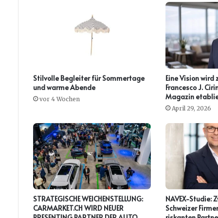
Stilvolle Begleiter für Sommertage
Eine Vision wird 
und warme Abende
Francesco J. Ci
Magazin etablie
vor 4 Wochen
April 29, 2026
STRATEGISCHE WEICHENSTELLUNG:
NAVEX-Studie: Zw
CARMARKET.CH WIRD NEUER
Schweizer Firmen
PRESENTING PARTNER DER AUTO
riskanten Partne