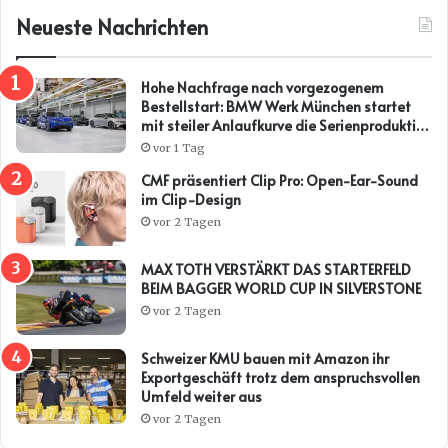
Neueste Nachrichten
Hohe Nachfrage nach vorgezogenem
Bestellstart: BMW Werk München startet
mit steiler Anlaufkurve die Serienproduktion
des BMW i3*
vor 1 Tag
CMF präsentiert Clip Pro: Open-Ear-Sound
im Clip-Design
vor 2 Tagen
MAX TOTH VERSTÄRKT DAS STARTERFELD
BEIM BAGGER WORLD CUP IN SILVERSTONE
vor 2 Tagen
Schweizer KMU bauen mit Amazon ihr
Exportgeschäft trotz dem anspruchsvollen
Umfeld weiter aus
vor 2 Tagen