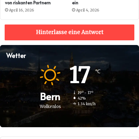
von riskanten Partnern
ein
April 16, 2026
April 4, 2026
Hinterlasse eine Antwort
Wetter
17
℃
Bern
19º - 17º
42%
1.34 km/h
Wolkenlos