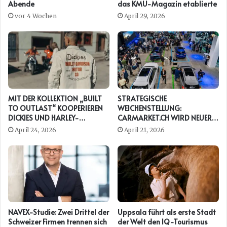
Abende
das KMU-Magazin etablierte
vor 4 Wochen
April 29, 2026
MIT DER KOLLEKTION „BUILT
STRATEGISCHE
TO OUTLAST“ KOOPERIEREN
WEICHENSTELLUNG:
DICKIES UND HARLEY-
CARMARKET.CH WIRD NEUER
DAVIDSON ERNEUT
PRESENTING PARTNER DER
April 24, 2026
April 21, 2026
AUTO ZÜRICH
NAVEX-Studie: Zwei Drittel der
Uppsala führt als erste Stadt
Schweizer Firmen trennen sich
der Welt den IQ-Tourismus