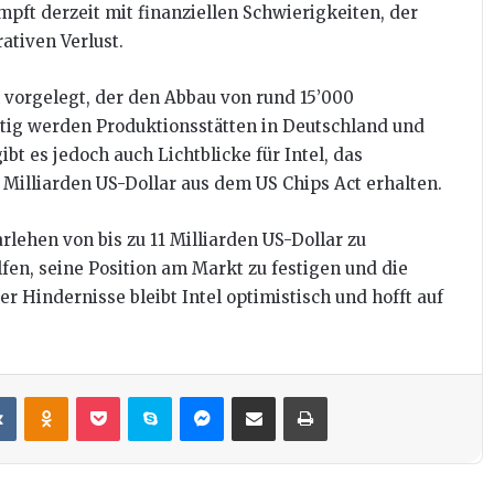
pft derzeit mit finanziellen Schwierigkeiten, der
ativen Verlust.
vorgelegt, der den Abbau von rund 15’000
eitig werden Produktionsstätten in Deutschland und
t es jedoch auch Lichtblicke für Intel, das
Milliarden US-Dollar aus dem US Chips Act erhalten.
arlehen von bis zu 11 Milliarden US-Dollar zu
fen, seine Position am Markt zu festigen und die
r Hindernisse bleibt Intel optimistisch und hofft auf
it
VKontakte
Odnoklassniki
Pocket
Skype
Messenger
Teile per E-Mail
Drucken