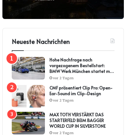
Neueste Nachrichten
Hohe Nachfrage nach
vorgezogenem Bestellstart:
BMW Werk München startet mit
steiler Anlaufkurve die
vor 2 Tagen
Serienproduktion des BMW i3*
CMF präsentiert Clip Pro: Open-
Ear-Sound im Clip-Design
vor 2 Tagen
MAX TOTH VERSTÄRKT DAS
STARTERFELD BEIM BAGGER
WORLD CUP IN SILVERSTONE
vor 2 Tagen