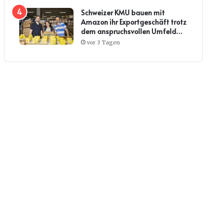
Schweizer KMU bauen mit
Amazon ihr Exportgeschäft trotz
dem anspruchsvollen Umfeld
weiter aus
vor 3 Tagen