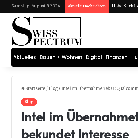
Samstag, August 8 2026
Aktuelle Nachrichten
Aktuelles
Bauen + Wohnen
Digital
Finanzen
Hu
Startseite
/
Blog
/
Intel im Übernahmefieber: Qualcomm
Blog
Intel im Übernahme
bekundet Interesse