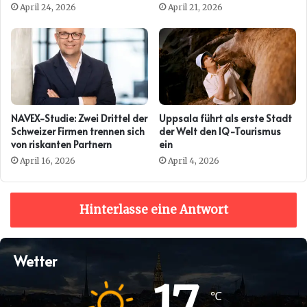
DAVIDSON ERNEUT
PRESENTING PARTNER DER
April 24, 2026
April 21, 2026
AUTO ZÜRICH
NAVEX-Studie: Zwei Drittel der
Uppsala führt als erste Stadt
Schweizer Firmen trennen sich
der Welt den IQ-Tourismus
von riskanten Partnern
ein
April 16, 2026
April 4, 2026
Hinterlasse eine Antwort
Wetter
17
℃