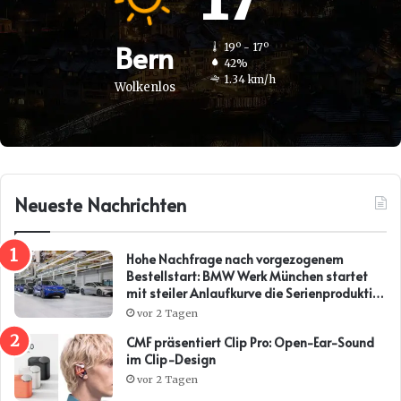
Bern
19º - 17º
42%
1.34 km/h
Wolkenlos
Neueste Nachrichten
Hohe Nachfrage nach vorgezogenem
Bestellstart: BMW Werk München startet
mit steiler Anlaufkurve die Serienproduktion
des BMW i3*
vor 2 Tagen
CMF präsentiert Clip Pro: Open-Ear-Sound
im Clip-Design
vor 2 Tagen