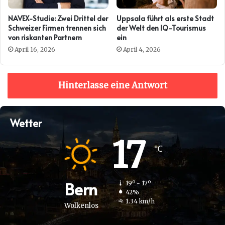
NAVEX-Studie: Zwei Drittel der
Uppsala führt als erste Stadt
Schweizer Firmen trennen sich
der Welt den IQ-Tourismus
von riskanten Partnern
ein
April 16, 2026
April 4, 2026
Hinterlasse eine Antwort
Wetter
17
℃
Bern
19º - 17º
42%
1.34 km/h
Wolkenlos