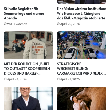
Stilvolle Begleiter für
Eine Vision wird zur Institution:
Sommertage und warme
Wie Francesco J. Ciringione
Abende
das KMU-Magazin etablierte
vor 3 Wochen
April 29, 2026
MIT DER KOLLEKTION „BUILT
STRATEGISCHE
TO OUTLAST“ KOOPERIEREN
WEICHENSTELLUNG:
DICKIES UND HARLEY-
CARMARKET.CH WIRD NEUER
DAVIDSON ERNEUT
PRESENTING PARTNER DER
April 24, 2026
April 21, 2026
AUTO ZÜRICH