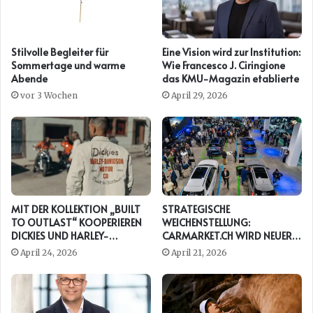
Stilvolle Begleiter für
Eine Vision wird zur Institution:
Sommertage und warme
Wie Francesco J. Ciringione
Abende
das KMU-Magazin etablierte
vor 3 Wochen
April 29, 2026
MIT DER KOLLEKTION „BUILT
STRATEGISCHE
TO OUTLAST“ KOOPERIEREN
WEICHENSTELLUNG:
DICKIES UND HARLEY-
CARMARKET.CH WIRD NEUER
DAVIDSON ERNEUT
PRESENTING PARTNER DER
April 24, 2026
April 21, 2026
AUTO ZÜRICH