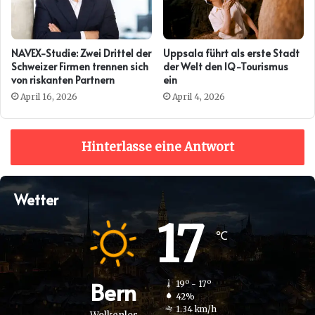
NAVEX-Studie: Zwei Drittel der
Uppsala führt als erste Stadt
Schweizer Firmen trennen sich
der Welt den IQ-Tourismus
von riskanten Partnern
ein
April 16, 2026
April 4, 2026
Hinterlasse eine Antwort
Wetter
17
℃
Bern
19º - 17º
42%
1.34 km/h