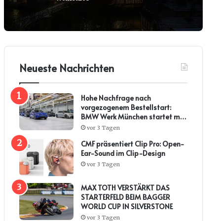
Neueste Nachrichten
Hohe Nachfrage nach
vorgezogenem Bestellstart:
BMW Werk München startet mit
steiler Anlaufkurve die
vor 3 Tagen
Serienproduktion des BMW i3*
CMF präsentiert Clip Pro: Open-
Ear-Sound im Clip-Design
vor 3 Tagen
MAX TOTH VERSTÄRKT DAS
STARTERFELD BEIM BAGGER
WORLD CUP IN SILVERSTONE
vor 3 Tagen