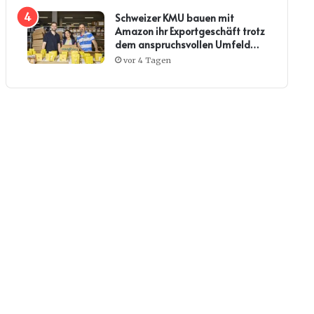
Schweizer KMU bauen mit
Amazon ihr Exportgeschäft trotz
dem anspruchsvollen Umfeld
weiter aus
vor 4 Tagen