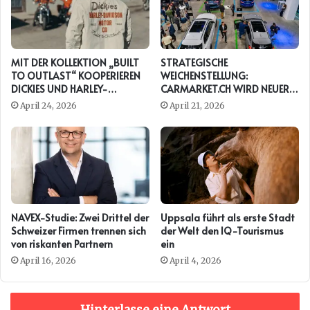
MIT DER KOLLEKTION „BUILT
STRATEGISCHE
TO OUTLAST“ KOOPERIEREN
WEICHENSTELLUNG:
DICKIES UND HARLEY-
CARMARKET.CH WIRD NEUER
DAVIDSON ERNEUT
PRESENTING PARTNER DER
April 24, 2026
April 21, 2026
AUTO ZÜRICH
NAVEX-Studie: Zwei Drittel der
Uppsala führt als erste Stadt
Schweizer Firmen trennen sich
der Welt den IQ-Tourismus
von riskanten Partnern
ein
April 16, 2026
April 4, 2026