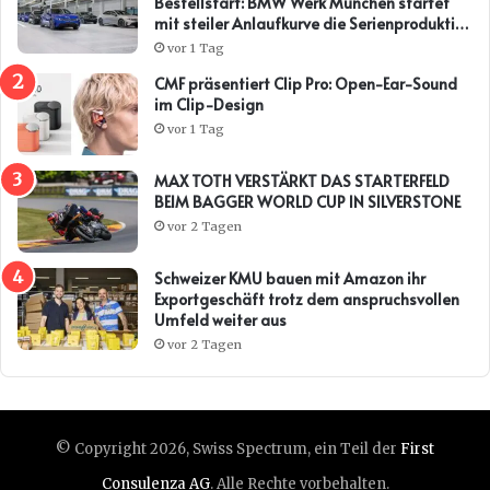
Bestellstart: BMW Werk München startet
mit steiler Anlaufkurve die Serienproduktion
des BMW i3*
vor 1 Tag
CMF präsentiert Clip Pro: Open-Ear-Sound
im Clip-Design
vor 1 Tag
MAX TOTH VERSTÄRKT DAS STARTERFELD
BEIM BAGGER WORLD CUP IN SILVERSTONE
vor 2 Tagen
Schweizer KMU bauen mit Amazon ihr
Exportgeschäft trotz dem anspruchsvollen
Umfeld weiter aus
vor 2 Tagen
© Copyright 2026, Swiss Spectrum, ein Teil der
First
Consulenza AG
. Alle Rechte vorbehalten.