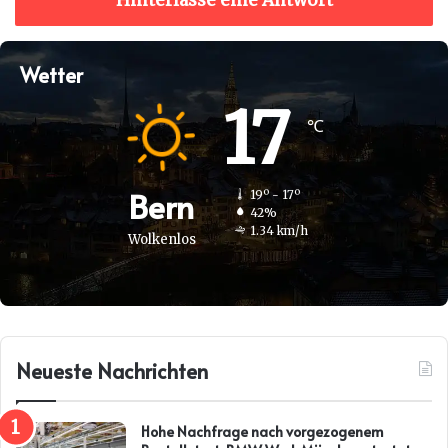
Hinterlasse eine Antwort
Wetter
17
℃
Bern
19º - 17º
42%
1.34 km/h
Wolkenlos
Neueste Nachrichten
Hohe Nachfrage nach vorgezogenem