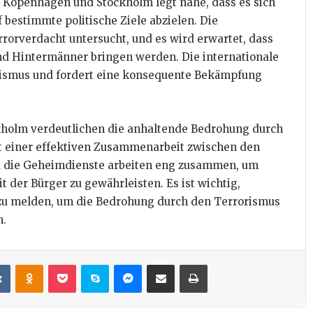
 Kopenhagen und Stockholm legt nahe, dass es sich
 bestimmte politische Ziele abzielen. Die
orverdacht untersucht, und es wird erwartet, dass
und Hintermänner bringen werden. Die internationale
orismus und fordert eine konsequente Bekämpfung
kholm verdeutlichen die anhaltende Bedrohung durch
t einer effektiven Zusammenarbeit zwischen den
nd die Geheimdienste arbeiten eng zusammen, um
it der Bürger zu gewährleisten. Es ist wichtig,
 zu melden, um die Bedrohung durch den Terrorismus
n.
it
VKontakte
Odnoklassniki
Pocket
Skype
Messenger
Teile per E-Mail
Drucken