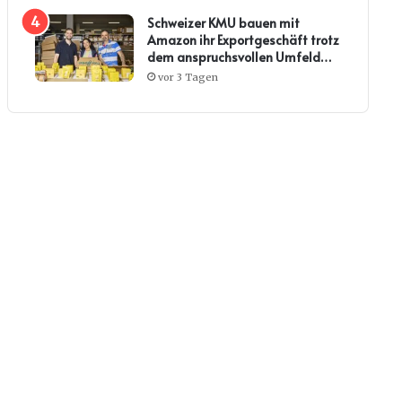
Schweizer KMU bauen mit
Amazon ihr Exportgeschäft trotz
dem anspruchsvollen Umfeld
weiter aus
vor 3 Tagen