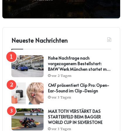
Neueste Nachrichten
Hohe Nachfrage nach
vorgezogenem Bestellstart:
BMW Werk München startet mit
steiler Anlaufkurve die
vor 2 Tagen
Serienproduktion des BMW i3*
CMF präsentiert Clip Pro: Open-
Ear-Sound im Clip-Design
vor 3 Tagen
MAX TOTH VERSTÄRKT DAS
STARTERFELD BEIM BAGGER
WORLD CUP IN SILVERSTONE
vor 3 Tagen