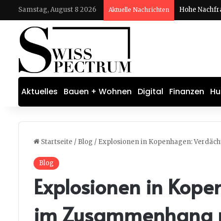
Samstag, August 8 2026
Aktuelle Nachrichten
Aktuelles
Bauen + Wohnen
Digital
Finanzen
Hu
Startseite
/
Blog
/
Explosionen in Kopenhagen: Verdäc
Blog
Explosionen in Kope
im Zusammenhang mi