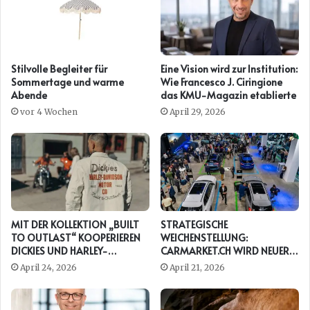
Stilvolle Begleiter für
Eine Vision wird zur Institution:
Sommertage und warme
Wie Francesco J. Ciringione
Abende
das KMU-Magazin etablierte
vor 4 Wochen
April 29, 2026
MIT DER KOLLEKTION „BUILT
STRATEGISCHE
TO OUTLAST“ KOOPERIEREN
WEICHENSTELLUNG:
DICKIES UND HARLEY-
CARMARKET.CH WIRD NEUER
DAVIDSON ERNEUT
PRESENTING PARTNER DER
April 24, 2026
April 21, 2026
AUTO ZÜRICH