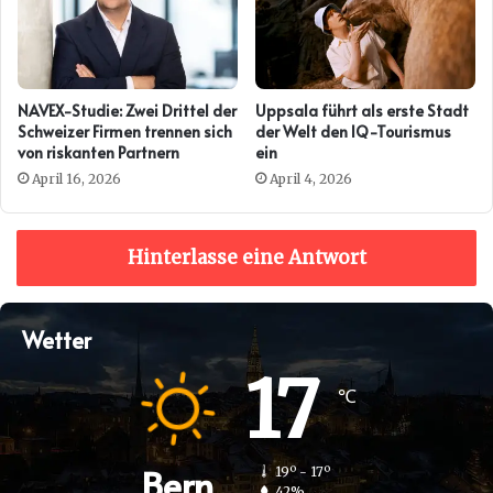
NAVEX-Studie: Zwei Drittel der
Uppsala führt als erste Stadt
Schweizer Firmen trennen sich
der Welt den IQ-Tourismus
von riskanten Partnern
ein
April 16, 2026
April 4, 2026
Hinterlasse eine Antwort
Wetter
17
℃
Bern
19º - 17º
42%