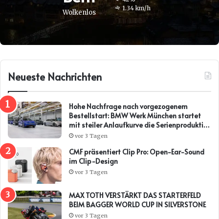
1.34 km/h
Wolkenlos
Neueste Nachrichten
Hohe Nachfrage nach vorgezogenem
Bestellstart: BMW Werk München startet
mit steiler Anlaufkurve die Serienproduktion
des BMW i3*
vor 3 Tagen
CMF präsentiert Clip Pro: Open-Ear-Sound
im Clip-Design
vor 3 Tagen
MAX TOTH VERSTÄRKT DAS STARTERFELD
BEIM BAGGER WORLD CUP IN SILVERSTONE
vor 3 Tagen