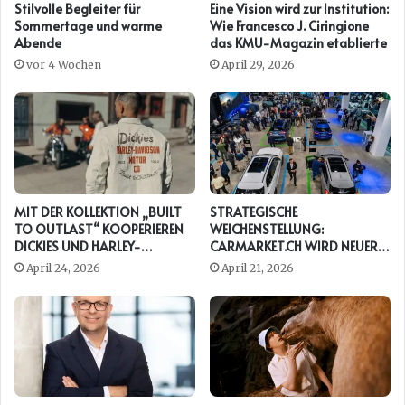
Stilvolle Begleiter für
Eine Vision wird zur Institution:
Sommertage und warme
Wie Francesco J. Ciringione
Abende
das KMU-Magazin etablierte
vor 4 Wochen
April 29, 2026
MIT DER KOLLEKTION „BUILT
STRATEGISCHE
TO OUTLAST“ KOOPERIEREN
WEICHENSTELLUNG:
DICKIES UND HARLEY-
CARMARKET.CH WIRD NEUER
DAVIDSON ERNEUT
PRESENTING PARTNER DER
April 24, 2026
April 21, 2026
AUTO ZÜRICH