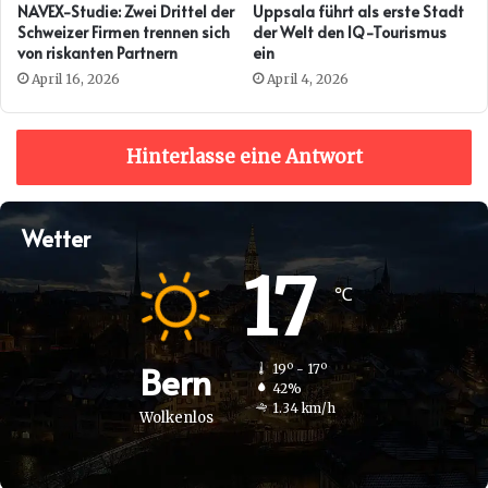
NAVEX-Studie: Zwei Drittel der
Uppsala führt als erste Stadt
Schweizer Firmen trennen sich
der Welt den IQ-Tourismus
von riskanten Partnern
ein
April 16, 2026
April 4, 2026
Hinterlasse eine Antwort
Wetter
17
℃
Bern
19º - 17º
42%
1.34 km/h
Wolkenlos