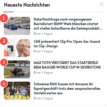
Neueste Nachrichten
Hohe Nachfrage nach vorgezogenem
Bestellstart: BMW Werk München startet
mit steiler Anlaufkurve die Serienproduktion
des BMW i3*
vor 3 Tagen
CMF präsentiert Clip Pro: Open-Ear-Sound
im Clip-Design
vor 3 Tagen
MAX TOTH VERSTÄRKT DAS STARTERFELD
BEIM BAGGER WORLD CUP IN SILVERSTONE
vor 3 Tagen
Schweizer KMU bauen mit Amazon ihr
Exportgeschäft trotz dem anspruchsvollen
Umfeld weiter aus
vor 4 Tagen