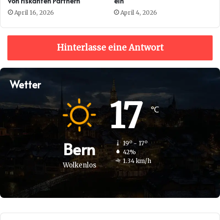
von riskanten Partnern
ein
April 16, 2026
April 4, 2026
Hinterlasse eine Antwort
Wetter
17
℃
Bern
19º - 17º
42%
1.34 km/h
Wolkenlos