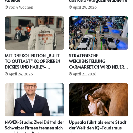
Abende
das KMU-Magazin etablierte
vor 4 Wochen
April 29, 2026
MIT DER KOLLEKTION „BUILT
STRATEGISCHE
TO OUTLAST“ KOOPERIEREN
WEICHENSTELLUNG:
DICKIES UND HARLEY-
CARMARKET.CH WIRD NEUER
DAVIDSON ERNEUT
PRESENTING PARTNER DER
April 24, 2026
April 21, 2026
AUTO ZÜRICH
NAVEX-Studie: Zwei Drittel der
Uppsala führt als erste Stadt
Schweizer Firmen trennen sich
der Welt den IQ-Tourismus