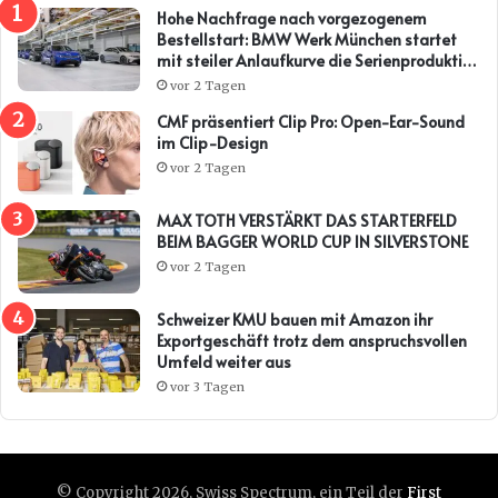
Hohe Nachfrage nach vorgezogenem
Bestellstart: BMW Werk München startet
mit steiler Anlaufkurve die Serienproduktion
des BMW i3*
vor 2 Tagen
CMF präsentiert Clip Pro: Open-Ear-Sound
im Clip-Design
vor 2 Tagen
MAX TOTH VERSTÄRKT DAS STARTERFELD
BEIM BAGGER WORLD CUP IN SILVERSTONE
vor 2 Tagen
Schweizer KMU bauen mit Amazon ihr
Exportgeschäft trotz dem anspruchsvollen
Umfeld weiter aus
vor 3 Tagen
© Copyright 2026, Swiss Spectrum, ein Teil der
First