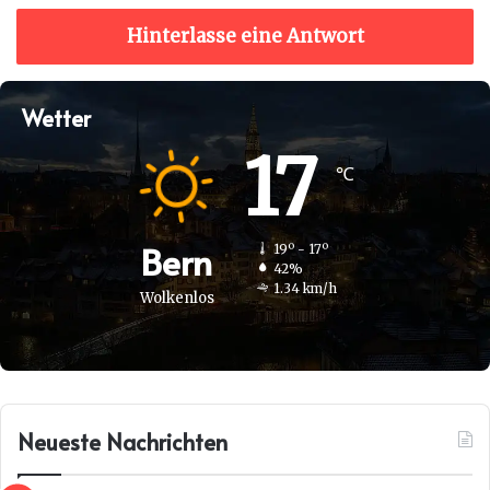
Hinterlasse eine Antwort
Wetter
17
℃
Bern
19º - 17º
42%
1.34 km/h
Wolkenlos
Neueste Nachrichten