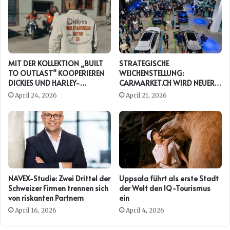
MIT DER KOLLEKTION „BUILT
STRATEGISCHE
TO OUTLAST“ KOOPERIEREN
WEICHENSTELLUNG:
DICKIES UND HARLEY-
CARMARKET.CH WIRD NEUER
DAVIDSON ERNEUT
PRESENTING PARTNER DER
April 24, 2026
April 21, 2026
AUTO ZÜRICH
NAVEX-Studie: Zwei Drittel der
Uppsala führt als erste Stadt
Schweizer Firmen trennen sich
der Welt den IQ-Tourismus
von riskanten Partnern
ein
April 16, 2026
April 4, 2026